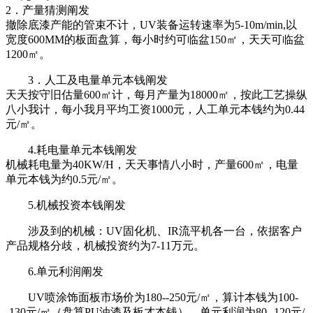
2．产量猜测阐发
撤除底漆产能的管束不计，UV装备运转速率为5-10m/min,以
宽度600MM的板面盘算，每小时约可临盆150㎡，天天可临盆
1200㎡。
3．人工及电量单元本钱阐发
天天按守旧估量600㎡计，每月产量为18000㎡，按此工艺操纵
八小我计，每小我月平均工资1000元，人工单元本钱约为0.44
元/㎡。
4.耗电量单元本钱阐发
机械耗电量为40KW/H，天天事情八小时，产量600㎡，电量
单元本钱为约0.5元/㎡。
5.机械投资本钱阐发
涉及到的机械：UV固化机、IR流平机各一台，依据客户
产品规格分歧，机械投资约为7-11万元。
6.单元利润阐发
UV喷涂饰面板市场价为180--250元/㎡，算计本钱为100-
-130元/㎡（盘算PU油漆及板才本钱），单元利润为80--120元/