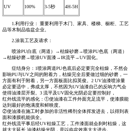
UV
100%
3-5秒
4H-5H
1.利用行业： 重要利用于木门、家具、楼梯、橱柜、工艺
品等木制品临盆企业。
2.涂装工艺及请求：
喷涂PU白底（两道）→枯燥砂磨→喷涂PU色底（两道）
→枯燥砂磨→喷涂UV面漆→IR流平→UV固化。
症结身分：1喷涂两道PU色底后必定要完全枯燥，不然会
影响PU与UV之间的附着力，枯燥完全后要做过细的砂磨，一
方面有利于附着，另一方面板面比拟英俊。2 UV油漆喷涂量
必定要适中，弗成太厚，不然因为UV油漆自己的反响力气会
使得油漆层开裂。3 流平及UV固化光阴必定要控制好，
红外线流平的感化：①使油漆在工件外面充足流平，使漆膜能
达到最好的饱满度和鲜映度。
②使油漆在施工时参加的非活性稀剂全体挥发进去，以得到表
面和漆膜机能俱全。
红外线流平事后经UV枯燥工艺，工件漆面就会刹时枯燥，这
就大大延长 油漆枯燥光阴，是以临盆效率大大进步。