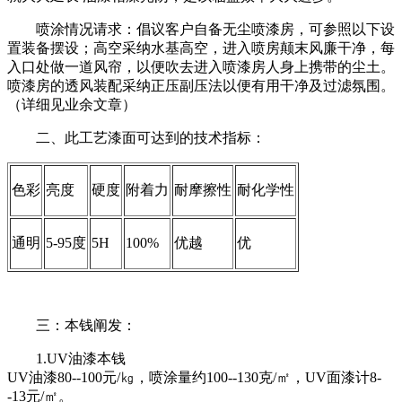
喷涂情况请求：倡议客户自备无尘喷漆房，可参照以下设
置装备摆设；高空采纳水基高空，进入喷房颠末风廉干净，每
入口处做一道风帘，以便吹去进入喷漆房人身上携带的尘土。
喷漆房的透风装配采纳正压副压法以便有用干净及过滤氛围。
（详细见业余文章）
二、此工艺漆面可达到的技术指标：
色彩
亮度
硬度
附着力
耐摩擦性
耐化学性
通明
5-95度
5H
100%
优越
优
三：本钱阐发：
1.UV油漆本钱
UV油漆80--100元/㎏，喷涂量约100--130克/㎡，UV面漆计8-
-13元/㎡。