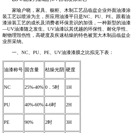
家喻户晓，家具、橱柜、木制工艺品临盆企业外面油漆涂
装工艺以喷涂为主，所应用油漆平日是NC、PU、PE。跟着油
漆涂装工艺的成长及消费者环保意识的加强，一种新型的油漆
—UV油漆随之发生。UV油漆以其优越的环保性、耐化学性、
耐物理毁伤性，高硬度及疾速枯燥的特色被宽大木制品临盆企
业所采纳。
一、NC、PU、PE、UV油漆漆膜之比拟见下表：
油漆称号
固含量
枯燥光阴
硬度
NC
25%-40%
0．5时
1H
PU
40%-60%
4-6时
2H
PE
90%
2时
3H