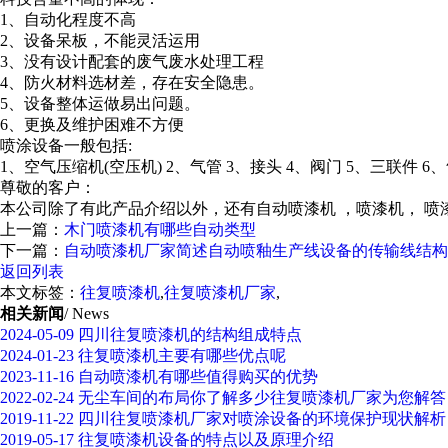
1、自动化程度不高
2、设备呆板，不能灵活运用
3、没有设计配套的废气废水处理工程
4、防火材料选材差，存在安全隐患。
5、设备整体运做易出问题。
6、更换及维护困难不方便
喷涂设备一般包括:
1、空气压缩机(空压机) 2、气管 3、接头 4、阀门 5、三联件 6
尊敬的客户：
本公司除了有此产品介绍以外，还有自动喷漆机 ，喷漆机， 喷
上一篇：
木门喷漆机有哪些自动类型
下一篇：
自动喷漆机厂家简述自动喷釉生产线设备的传输线结构
返回列表
本文标签：
往复喷漆机
,
往复喷漆机厂家
,
相关新闻
/ News
2024-05-09
四川往复喷漆机的结构组成特点
2024-01-23
往复喷漆机主要有哪些优点呢
2023-11-16
自动喷漆机有哪些值得购买的优势
2022-02-24
无尘车间的布局你了解多少往复喷漆机厂家为您解答
2019-11-22
四川往复喷漆机厂家对喷涂设备的环境保护现状解析
2019-05-17
往复喷漆机设备的特点以及原理介绍